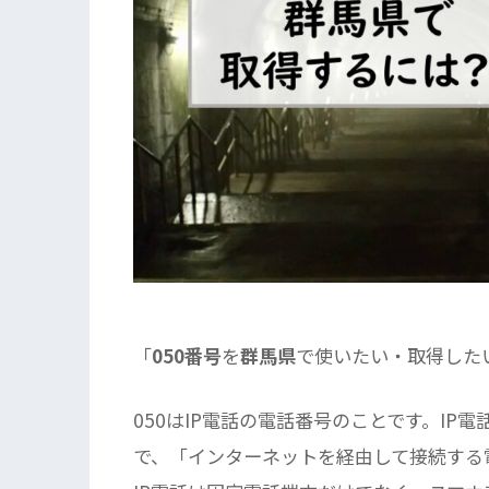
「
050番号
を
群馬県
で使いたい・取得した
050はIP電話の電話番号のことです。IP電話の「I
で、「インターネットを経由して接続する