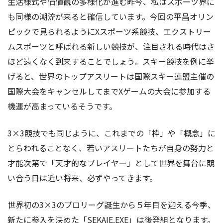
生活様式や価値観の多様化が進む昨今、私はスポーツ界に
も同様の潮流が来ると確信しています。今回の平昌オリン
ピックで見られるようにXスポーツ系競技、エクストリー
ムスポーツと呼ばれる新しい競技が、注目される時代はさ
ほど遠くなく到来することでしょう。スキー競技を例に挙
げると、世界のトップアスリートは国際スキー連盟主催の
国際大会をキャンセルしてまでXゲームの大会に参加する
機運が高まっているそうです。
3×3競技でも同じように、これまでの「枠」や「概念」に
とらわれることなく、若いアスリートたちが自身の努力と
才能次第で「天才的なプレイヤー」として世界を舞台に競
い合う日は近い将来、必ずやってきます。
世界初の3×3のプロリーグ誕生から５年目を迎える今季、
新たに参入を決めた「SEKAIE.EXE」は後発組となります。