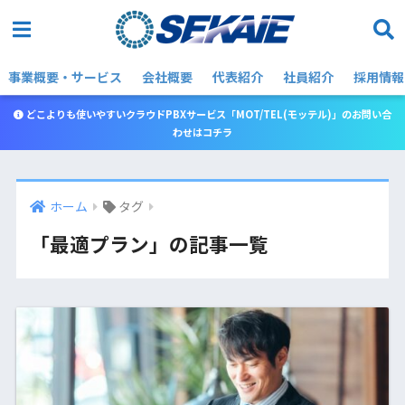
事業概要・サービス
会社概要
代表紹介
社員紹介
採用情報
どこよりも使いやすいクラウドPBXサービス「MOT/TEL(モッテル)」のお問い合
わせはコチラ
ホーム
タグ
「最適プラン」の記事一覧